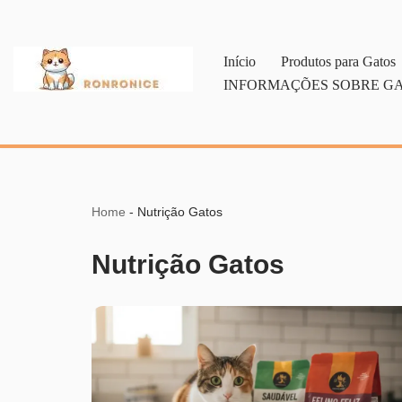
Pular
Início
Produtos para Gatos
para
INFORMAÇÕES SOBRE G
o
conteúdo
Home
-
Nutrição Gatos
Nutrição Gatos