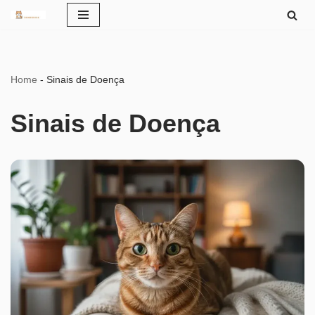
Pular
para
o
Home
-
Sinais de Doença
conteúdo
Sinais de Doença