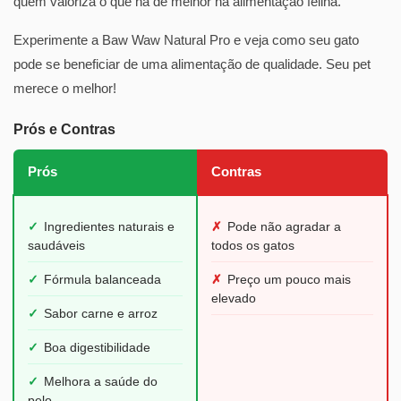
quem valoriza o que há de melhor na alimentação felina.
Experimente a Baw Waw Natural Pro e veja como seu gato
pode se beneficiar de uma alimentação de qualidade. Seu pet
merece o melhor!
Prós e Contras
Prós
Contras
✓
Ingredientes naturais e
✗
Pode não agradar a
saudáveis
todos os gatos
✓
Fórmula balanceada
✗
Preço um pouco mais
elevado
✓
Sabor carne e arroz
✓
Boa digestibilidade
✓
Melhora a saúde do
pelo