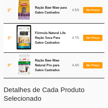
Ração Baw Waw para
2º
4.5/5
Ver Preço
Gatos Castrados
Fórmula Natural Life
3º
Ração Seca Para
4.7/5
Ver Preço
Gatos Castrados
Ração Baw Waw
4º
Natural Pro para
4.4/5
Ver Preço
Gatos Castrados
Detalhes de Cada Produto
Selecionado