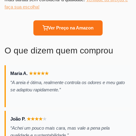
faça sua escolha!
Ver Preço na Amazon
O que dizem quem comprou
Maria A.
★
★
★
★
★
“A areia é ótima, realmente controla os odores e meu gato
se adaptou rapidamente.”
João P.
★
★
★
★
★
“Achei um pouco mais cara, mas vale a pena pela
qualidade e sustentabilidade.”