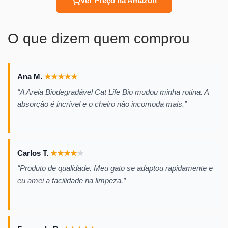
Ver Preço na Amazon
O que dizem quem comprou
Ana M.
★
★
★
★
★
“A Areia Biodegradável Cat Life Bio mudou minha rotina. A
absorção é incrível e o cheiro não incomoda mais.”
Carlos T.
★
★
★
★
★
“Produto de qualidade. Meu gato se adaptou rapidamente e
eu amei a facilidade na limpeza.”