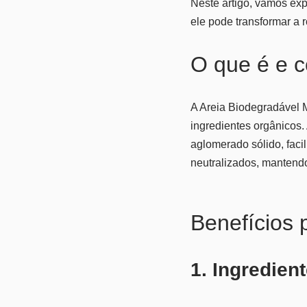
Neste artigo, vamos exp
ele pode transformar a 
O que é e 
A Areia Biodegradável M
ingredientes orgânicos.
aglomerado sólido, faci
neutralizados, mantendo
Benefícios p
1. Ingredien