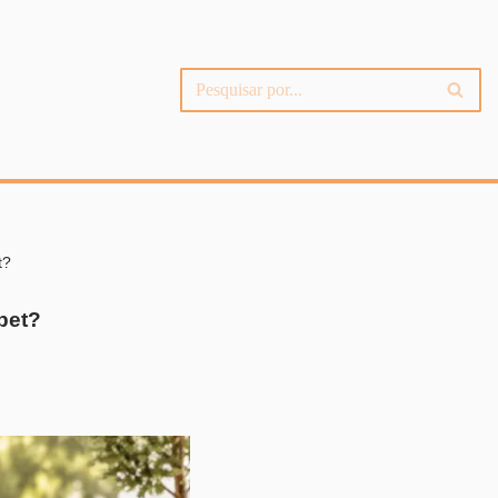
t?
pet?