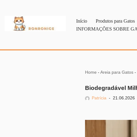
Pular
Início
Produtos para Gatos
para
INFORMAÇÕES SOBRE G
o
conteúdo
Home
-
Areia para Gatos
Biodegradável Mil
Patrícia
21.06.2026