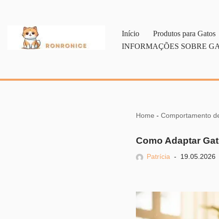
Pular
Início
Produtos para Gatos
para
INFORMAÇÕES SOBRE G
o
conteúdo
Home
-
Comportamento d
Como Adaptar Gato
Patrícia
19.05.2026