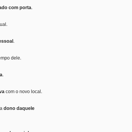
ado com porta
.
ual.
essoal
.
empo dele.
a
.
va
com o novo local.
ta
dono daquele