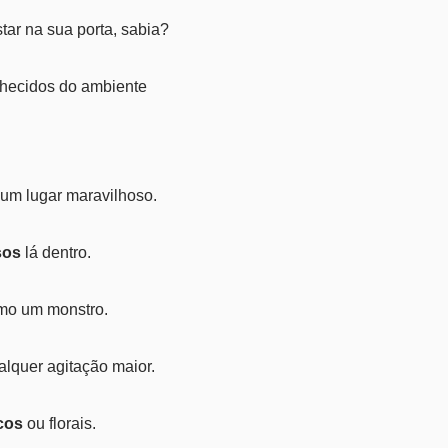
r na sua porta, sabia?
hecidos do ambiente
um lugar maravilhoso.
sos
lá dentro.
mo um monstro.
lquer agitação maior.
cos
ou florais.