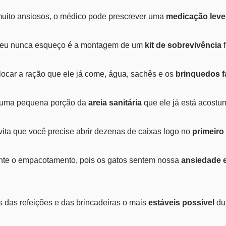
uito ansiosos, o médico pode prescrever uma
medicação leve
e eu nunca esqueço é a montagem de um
kit de sobrevivência
f
locar a ração que ele já come, água, sachês e os
brinquedos f
r uma pequena porção da
areia sanitária
que ele já está acostu
vita que você precise abrir dezenas de caixas logo no
primeir
nte o empacotamento, pois os gatos sentem nossa
ansiedade e
s das refeições e das brincadeiras o mais
estáveis possível
dur