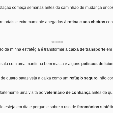
ptação começa semanas antes do caminhão de mudança encosta
rritoriais e extremamente apegados à
rotina e aos cheiros
con
Publicidade
sso da minha estratégia é transformar a
caixa de transporte
em 
a sala com uma mantinha bem macia e alguns
petiscos delicio
 de quatro patas veja a caixa como um
refúgio seguro
, não co
ortemente uma visita ao
veterinário de confiança
antes de qua
le esteja em dia e pergunte sobre o uso de
feromônios sintéti