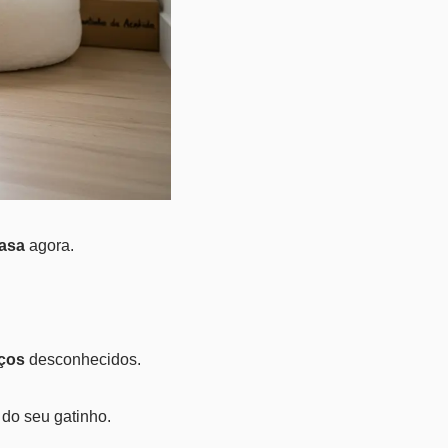
casa
agora.
ços
desconhecidos.
 do seu gatinho.