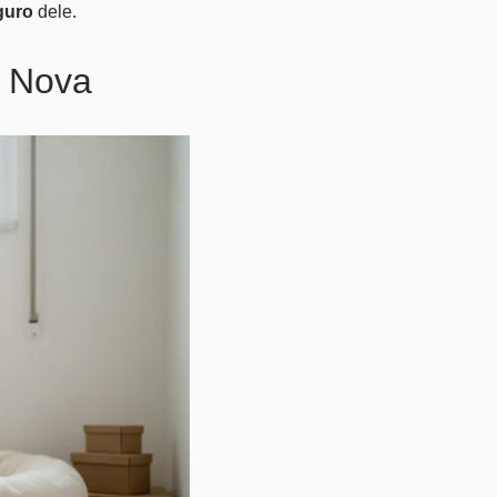
guro
dele.
a Nova