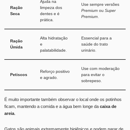
Ajuda na
Use sempre versões
Ração
limpeza dos
Premium
ou
Super
Seca
dentes e é
Premium
.
prática.
Alta hidratação
Essencial para a
Ração
e
saúde do trato
Úmida
palatabilidade.
urinário.
Use com moderação
Reforço positivo
Petiscos
para evitar o
e agrado.
sobrepeso.
É muito importante também observar o local onde os potinhos
ficam, mantendo a comida e a água bem longe da
caixa de
areia
.
Gatos são animais extremamente higiênicos e podem parar de