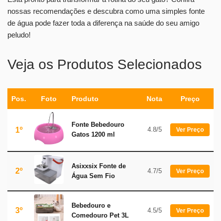
nossas recomendações e descubra como uma simples fonte
de água pode fazer toda a diferença na saúde do seu amigo
peludo!
Veja os Produtos Selecionados
Pos.
Foto
Produto
Nota
Preço
Fonte Bebedouro
1º
4.8/5
Ver Preço
Gatos 1200 ml
Asixxsix Fonte de
2º
4.7/5
Ver Preço
Água Sem Fio
Bebedouro e
3º
4.5/5
Ver Preço
Comedouro Pet 3L