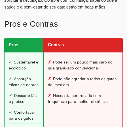
solicitar a devolução. Compre com confiança, sabendo que a
saúde e o bem-estar do seu gato estão em boas mãos.
Pros e Contras
Pros
Contras
✓
Sustentável e
✗
Pode ser um pouco mais caro do
ecológico
que granulado convencional
✓
Absorção
✗
Pode não agradar a todos os gatos
eficaz de odores
de imediato
✓
Descarte fácil
✗
Necessita ser trocado com
e prático
frequência para melhor eficiência
✓
Confortável
para os gatos