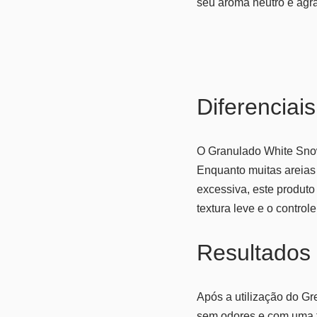
seu aroma neutro e agr
Diferenciais
O Granulado White Snow
Enquanto muitas areias
excessiva, este produto
textura leve e o control
Resultados
Após a utilização do Gr
sem odores e com uma te