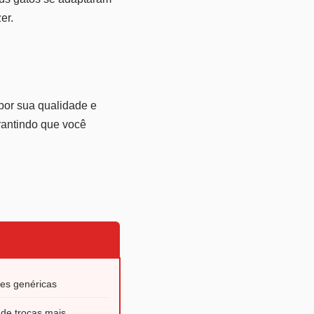
er.
por sua qualidade e
rantindo que você
es genéricas
de trocas mais