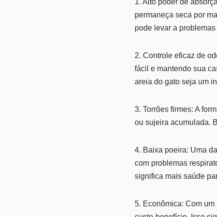
1. Alto poder de absorç
permaneça seca por mai
pode levar a problemas
2. Controle eficaz de o
fácil e mantendo sua ca
areia do gato seja um 
3. Torrões firmes: A for
ou sujeira acumulada. B
4. Baixa poeira: Uma da
com problemas respirató
significa mais saúde pa
5. Econômica: Com um p
custo-benefício. Isso si