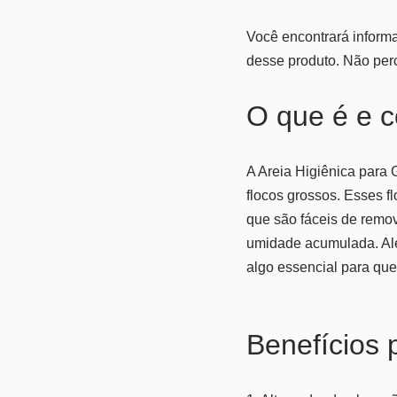
Você encontrará informa
desse produto. Não per
O que é e 
A Areia Higiênica para 
flocos grossos. Esses f
que são fáceis de remove
umidade acumulada. Além
algo essencial para que
Benefícios p