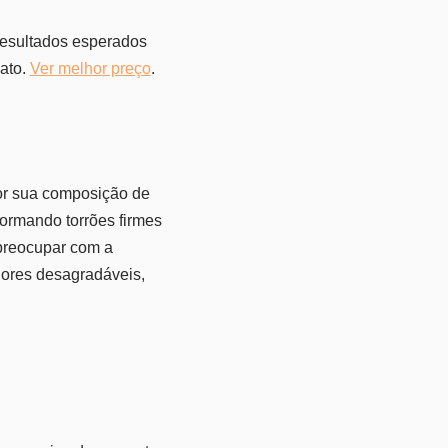
 resultados esperados
ato.
Ver melhor preço
.
por sua composição de
formando torrões firmes
 preocupar com a
dores desagradáveis,