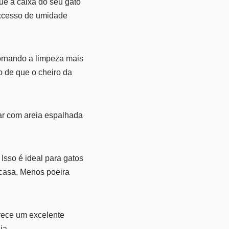
ue a caixa do seu gato
excesso de umidade
tornando a limpeza mais
o de que o cheiro da
dar com areia espalhada
Isso é ideal para gatos
 casa. Menos poeira
rece um excelente
ia.