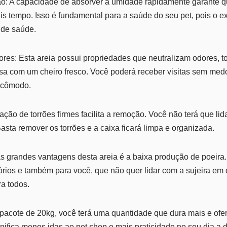
ão: A capacidade de absorver a umidade rapidamente garante q
s tempo. Isso é fundamental para a saúde do seu pet, pois o 
 de saúde.
dores: Esta areia possui propriedades que neutralizam odores, 
sa com um cheiro fresco. Você poderá receber visitas sem med
incômodo.
mação de torrões firmes facilita a remoção. Você não terá que li
asta remover os torrões e a caixa ficará limpa e organizada.
s grandes vantagens desta areia é a baixa produção de poeira. 
rios e também para você, que não quer lidar com a sujeira em
ra todos.
acote de 20kg, você terá uma quantidade que dura mais e ofe
gnifica menos idas ao pet shop e mais praticidade no seu dia a d