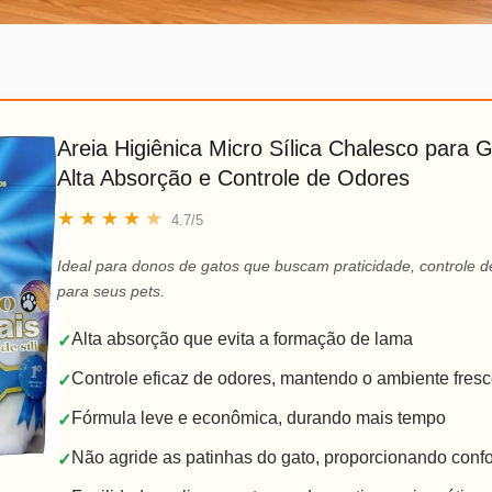
Areia Higiênica Micro Sílica Chalesco para G
Alta Absorção e Controle de Odores
★
★
★
★
★
4.7/5
Ideal para donos de gatos que buscam praticidade, controle d
para seus pets.
Alta absorção que evita a formação de lama
✓
Controle eficaz de odores, mantendo o ambiente fres
✓
Fórmula leve e econômica, durando mais tempo
✓
Não agride as patinhas do gato, proporcionando confo
✓