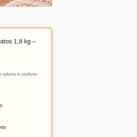
atos 1,8 kg –
e odores e conforto
co
rto