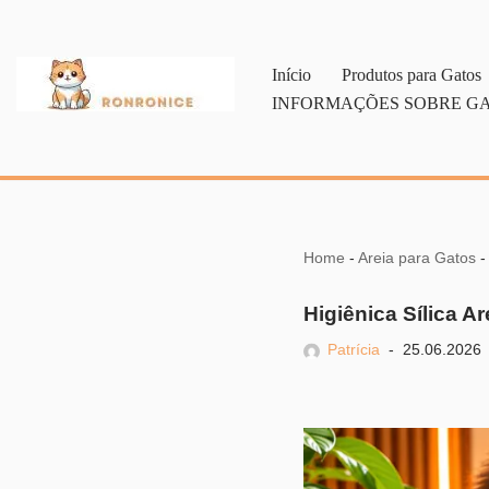
Pular
Início
Produtos para Gatos
para
INFORMAÇÕES SOBRE G
o
conteúdo
Home
-
Areia para Gatos
Higiênica Sílica A
Patrícia
25.06.2026