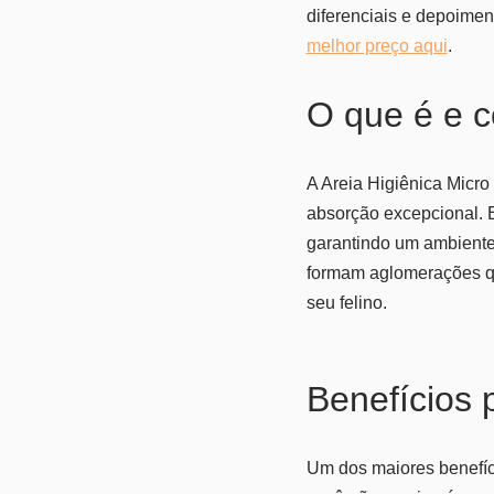
diferenciais e depoimen
melhor preço aqui
.
O que é e 
A Areia Higiênica Micr
absorção excepcional. E
garantindo um ambiente 
formam aglomerações qu
seu felino.
Benefícios p
Um dos maiores benefíci