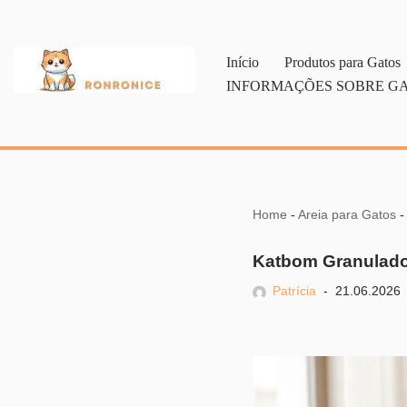
Pular
Início
Produtos para Gatos
para
INFORMAÇÕES SOBRE G
o
conteúdo
Home
-
Areia para Gatos
Katbom Granulado
Patrícia
21.06.2026