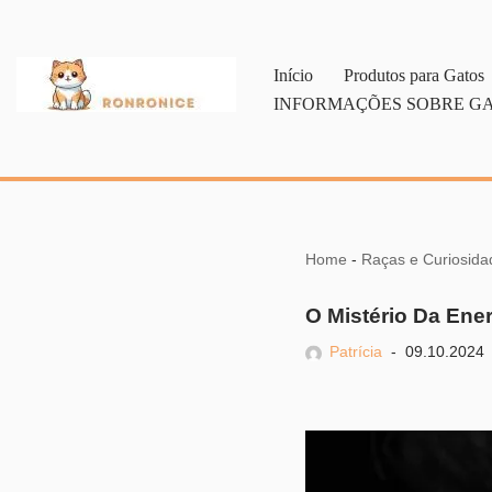
Pular
Início
Produtos para Gatos
para
INFORMAÇÕES SOBRE G
o
conteúdo
Home
-
Raças e Curiosida
O Mistério Da Ene
Patrícia
09.10.2024