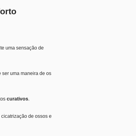
orto
mite uma sensação de
e ser uma maneira de os
tos
curativos
.
 cicatrização de ossos e