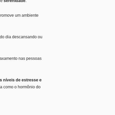
e
serenidade
.
 promove um ambiente
e do dia descansando ou
elaxamento nas pessoas
s níveis de estresse e
da como o hormônio do