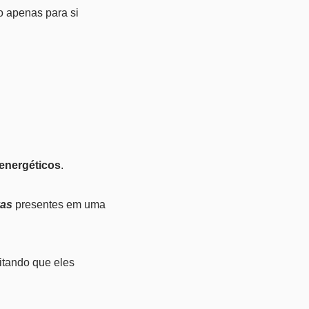
o apenas para si
 energéticos
.
vas
presentes em uma
itando que eles