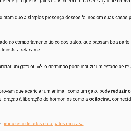
s de energia que os gatos transmitem é uma sensação de
calma
relatam que a simples presença desses felinos em suas casas
onado ao comportamento típico dos gatos, que passam boa part
tmosfera relaxante.
ariciar um gato ou vê-lo dormindo pode induzir um estado de r
mprovam que acariciar um animal, como um gato, pode
reduzir o
 graças à liberação de hormônios como a
ocitocina
, conheci
de
produtos indicados para gatos em casa
.