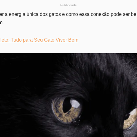
Publicidade
er a energia única dos gatos e como essa conexão pode ser b
m.
eto: Tudo para Seu Gato Viver Bem