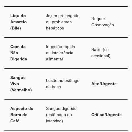
Líquido
Jejum prolongado
Requer
Amarelo
ou problemas
Observação
(Bile)
hepáticos
Comida
Ingestão rápida
Baixo (se
Não
ou intolerância
ocasional)
Digerida
alimentar
Sangue
Lesão no esôfago
Vivo
Alto/Urgente
ou boca
(Vermelho)
Aspecto de
Sangue digerido
Borra de
(estômago ou
Crítico/Urgente
Café
intestino)