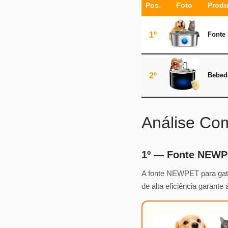
Pos.
Foto
Produ
1º
Fonte
2º
Bebed
Análise Co
1º — Fonte NEWP
A fonte NEWPET para gatos
de alta eficiência garante