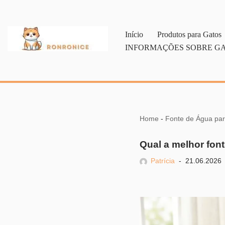
Pular
Início
Produtos para Gatos
para
INFORMAÇÕES SOBRE G
o
conteúdo
Home
-
Fonte de Água pa
Qual a melhor fon
Patrícia
21.06.2026