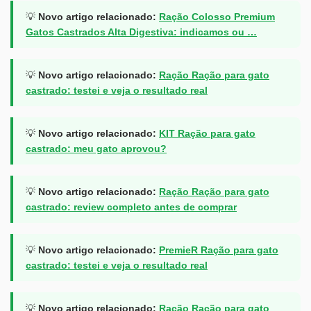
💡
Novo artigo relacionado:
Ração Colosso Premium
Gatos Castrados Alta Digestiva: indicamos ou …
💡
Novo artigo relacionado:
Ração Ração para gato
castrado: testei e veja o resultado real
💡
Novo artigo relacionado:
KIT Ração para gato
castrado: meu gato aprovou?
💡
Novo artigo relacionado:
Ração Ração para gato
castrado: review completo antes de comprar
💡
Novo artigo relacionado:
PremieR Ração para gato
castrado: testei e veja o resultado real
💡
Novo artigo relacionado:
Ração Ração para gato