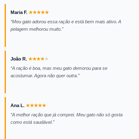
Maria F.
★
★
★
★
★
“Meu gato adorou essa ração e está bem mais ativo. A
pelagem melhorou muito.”
João R.
★
★
★
★
★
“A ração é boa, mas meu gato demorou para se
acostumar. Agora não quer outra.”
Ana L.
★
★
★
★
★
“A melhor ração que já comprei. Meu gato não só gosta
como está saudável.”