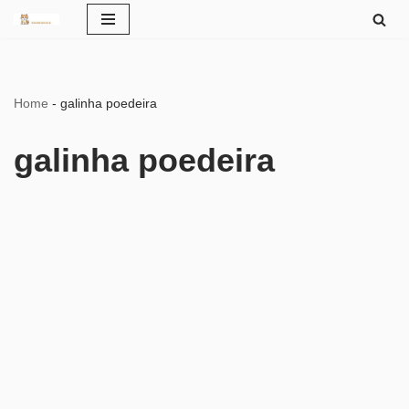
Pular
para
o
Home
-
galinha poedeira
conteúdo
galinha poedeira