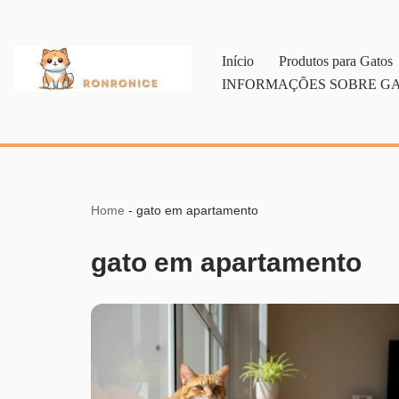
Pular
Início
Produtos para Gatos
para
INFORMAÇÕES SOBRE G
o
conteúdo
Home
-
gato em apartamento
gato em apartamento