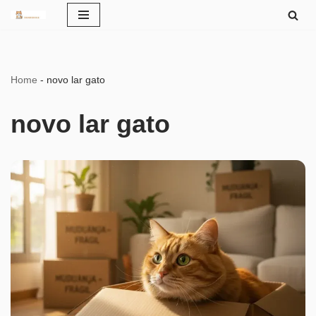
Pular
para
o
Home
-
novo lar gato
conteúdo
novo lar gato