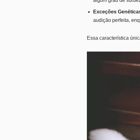
algum grau de surdez
Exceções Genética
audição perfeita, en
Essa característica úni