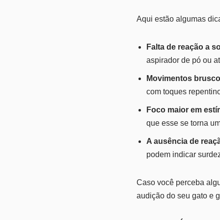
Aqui estão algumas dica
Falta de reação a s
aspirador de pó ou 
Movimentos bruscos
com toques repentino
Foco maior em estí
que esse se torna um
A ausência de reaçã
podem indicar surdez 
Caso você perceba algu
audição do seu gato e ga