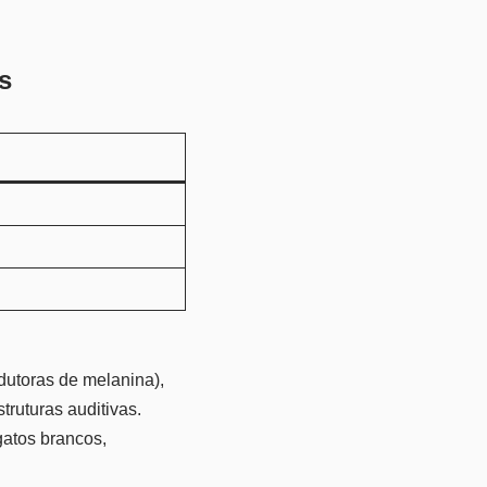
s
dutoras de melanina),
ruturas auditivas.
gatos brancos,