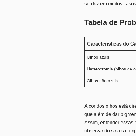
surdez em muitos casos
Tabela de Pro
Características do G
Olhos azuis
Heterocromia (olhos de co
Olhos não azuis
A cor dos olhos está di
que além de dar pigment
Assim, entender essas p
observando sinais comp