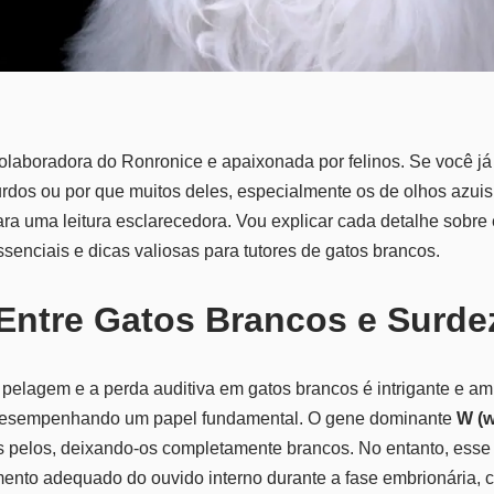
 colaboradora do Ronronice e apaixonada por felinos. Se você j
rdos ou por que muitos deles, especialmente os de olhos azuis
ra uma leitura esclarecedora. Vou explicar cada detalhe sobre 
senciais e dicas valiosas para tutores de gatos brancos.
Entre Gatos Brancos e Surde
a pelagem e a perda auditiva em gatos brancos é intrigante e 
 desempenhando um papel fundamental. O gene dominante
W (w
os pelos, deixando-os completamente brancos. No entanto, es
imento adequado do ouvido interno durante a fase embrionária, c