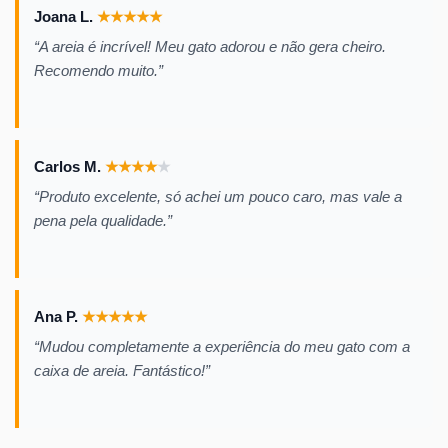
Joana L.
★
★
★
★
★
“A areia é incrível! Meu gato adorou e não gera cheiro.
Recomendo muito.”
Carlos M.
★
★
★
★
★
“Produto excelente, só achei um pouco caro, mas vale a
pena pela qualidade.”
Ana P.
★
★
★
★
★
“Mudou completamente a experiência do meu gato com a
caixa de areia. Fantástico!”