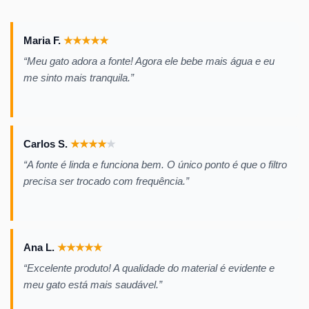
Maria F.
★
★
★
★
★
“Meu gato adora a fonte! Agora ele bebe mais água e eu
me sinto mais tranquila.”
Carlos S.
★
★
★
★
★
“A fonte é linda e funciona bem. O único ponto é que o filtro
precisa ser trocado com frequência.”
Ana L.
★
★
★
★
★
“Excelente produto! A qualidade do material é evidente e
meu gato está mais saudável.”